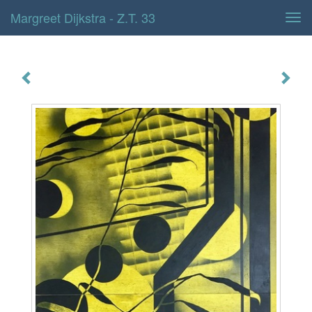
Margreet Dijkstra - Z.t. 33
Tog
navi
z.t. 33