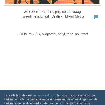
24 x 32 cm, © 2017, prijs op aanvraag
Tweedimensionaal | Grafiek | Mixed Media
BOEKOMSLAG
,
​oliepastel, acryl, tape, spuitverf
Deze site is onderdeel van
www.exto.art
. Het copyright op alle getoonde
werken berust bij de desbetreffende kunstenaars. De afbeeldingen van de
werken mogen niet gebruikt worden zonder schriftelijke toestemming.