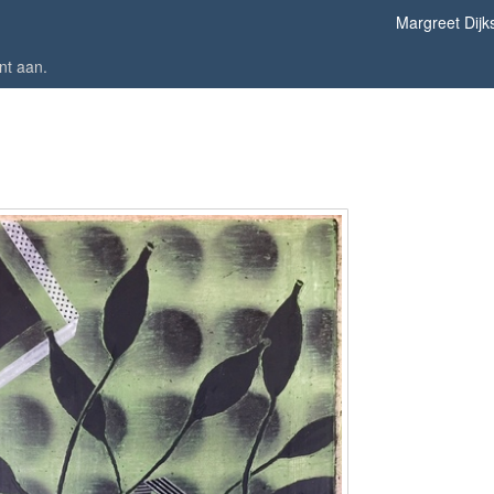
Margreet Dijk
nt aan
.
z.t. 27