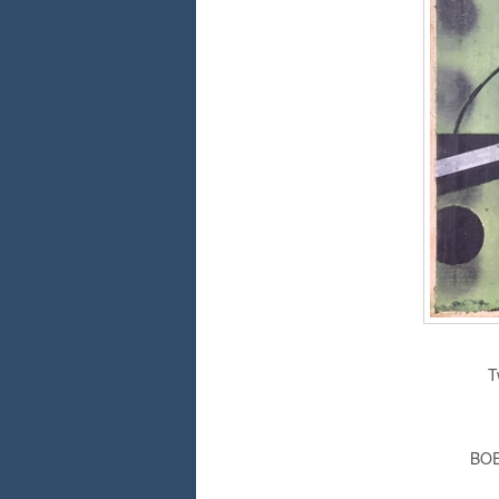
T
BOEK