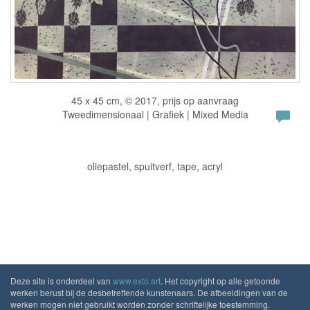
45 x 45 cm, © 2017, prijs op aanvraag
Tweedimensionaal | Grafiek | Mixed Media
oliepastel, spuitverf, tape, acryl
Deze site is onderdeel van
www.exto.art
. Het copyright op alle getoonde
werken berust bij de desbetreffende kunstenaars. De afbeeldingen van de
werken mogen niet gebruikt worden zonder schriftelijke toestemming.